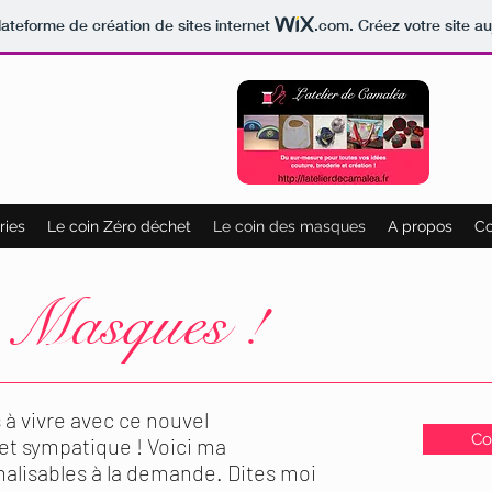
lateforme de création de sites internet
.com
. Créez votre site au
ries
Le coin Zéro déchet
Le coin des masques
A propos
Co
s Masques !
 vivre avec ce nouvel
Co
i et sympatique ! Voici ma
alisables à la demande. Dites moi