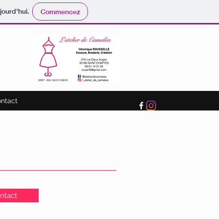
jourd'hui.
Commencez
ntact
ntact