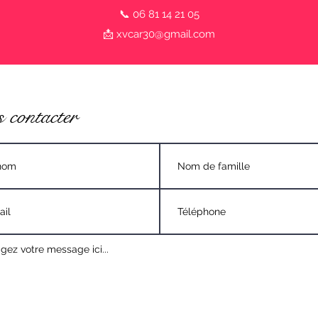
📞 06 81 14 21 05
📩
xvcar30@gmail.com
 contacter