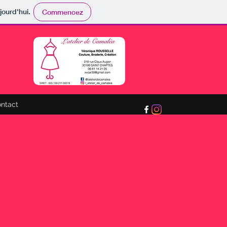
jourd'hui.
Commencez
ntact