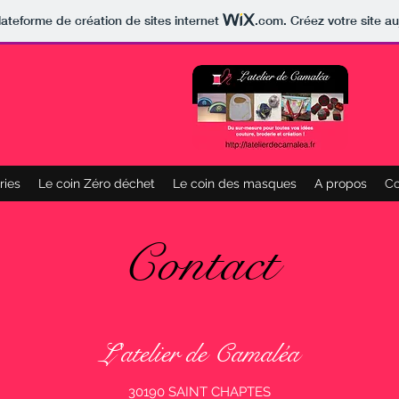
lateforme de création de sites internet
.com
. Créez votre site au
ries
Le coin Zéro déchet
Le coin des masques
A propos
Co
Contact
L'atelier de Camaléa
30190 SAINT CHAPTES