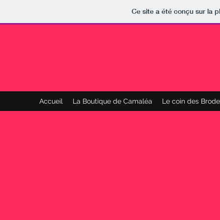
Ce site a été conçu sur la p
L'Atelier de Camaléa
Accueil
La Boutique de Camaléa
Le coin des Brode