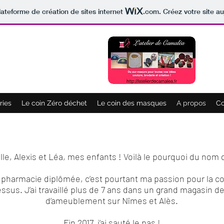
lateforme de création de sites internet
.com
. Créez votre site au
ries
Le coin Zéro déchet
Le coin des masques
A propos
Co
le, Alexis et Léa, mes enfants ! Voilà le pourquoi du nom 
 pharmacie diplômée, c’est pourtant ma passion pour la cou
essus. J’ai travaillé plus de 7 ans dans un grand magasin de
d’ameublement sur Nîmes et Alès.
Fin 2017, j’ai sauté le pas !